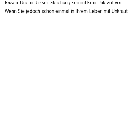
Rasen. Und in dieser Gleichung kommt kein Unkraut vor.
Wenn Sie jedoch schon einmal in Ihrem Leben mit Unkraut
zu tun hatten, haben Sie wahrscheinlich bemerkt, wie
ausdauernd und erfolgreich es ist: Es wächst mit wenig
Aufwand nach, sogar unter ungeeigneten Bedingungen. Das
Gleiche lässt sich über Ihre
Pflanzen
nicht sagen, denn sie
brauchen sorgfältige Aufmerksamkeit, sonst sterben sie.
Contents
hide
1
Ist ein Mähroboter die beste Lösung zur
Unkrautbekämpfung?
2
Die Checkliste zur Reduzierung von Unkraut auf Ihrem
Rasen
2.1
Eine optimale Grashöhe beibehalten
2.2
Die Häufigkeit spielt eine wichtige Rolle
2.3
Versuchen Sie, die Zahl der Fehler zu reduzieren