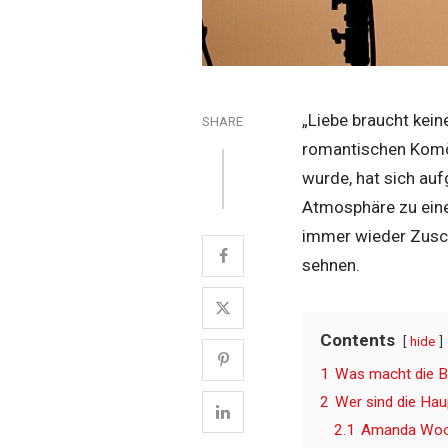
„Liebe braucht kein
SHARE
romantischen Komöd
wurde, hat sich au
Atmosphäre zu eine
immer wieder Zusch
sehnen.
Contents
hide
1
Was macht die B
2
Wer sind die Haup
2.1
Amanda Wood