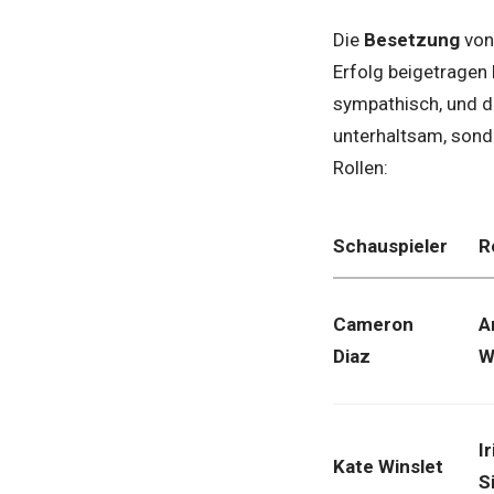
Die
Besetzung
von
Erfolg beigetragen 
sympathisch, und di
unterhaltsam, sonde
Rollen:
Schauspieler
R
Cameron
A
Diaz
W
Ir
Kate Winslet
S