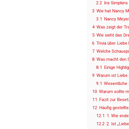
2.2
Iris Simpkins
3
Wie hat Nancy Me
3.1
Nancy Meyers
4
Was zeigt der Tra
5
Wie sieht das D
6
Trivia über Liebe
7
Welche Schauspie
8
Was macht den S
8.1
Einige Highli
9
Warum ist Liebe 
9.1
Wesentliche 
10
Warum sollte m
11
Fazit zur Beset
12
Häufig gestellt
12.1
1. Wie ende
12.2
2. Ist „Lieb