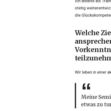
Ich arbeite als Tra
stetig weiterentwic
die Glückskompete
Welche Zi
ansprechen
Vorkenntni
teilzuneh
Wir leben in einer 
Meine Semin
etwas zu tu