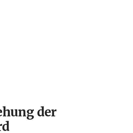
tehung der
rd