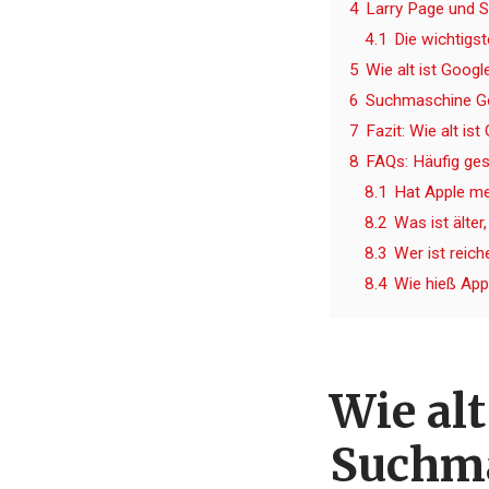
4
Larry Page und S
4.1
Die wichtigs
5
Wie alt ist Goog
6
Suchmaschine Goo
7
Fazit: Wie alt is
8
FAQs: Häufig ges
8.1
Hat Apple me
8.2
Was ist älter
8.3
Wer ist reich
8.4
Wie hieß App
Wie alt
Suchma