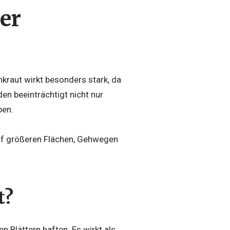
der
kraut wirkt besonders stark, da
en beeinträchtigt nicht nur
ben.
auf größeren Flächen, Gehwegen
t?
n Blättern haften. Es wirkt als