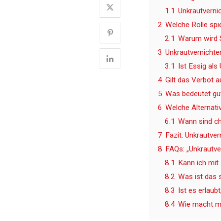
1.1
Unkrautvernic
2
Welche Rolle spi
2.1
Warum wird S
3
Unkrautvernichter
3.1
Ist Essig als
4
Gilt das Verbot a
5
Was bedeutet gut
6
Welche Alternati
6.1
Wann sind ch
7
Fazit: Unkrautver
8
FAQs: „Unkrautver
8.1
Kann ich mit
8.2
Was ist das 
8.3
Ist es erlau
8.4
Wie macht ma