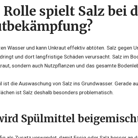
Rolle spielt Salz bei 
utbekämpfung?
zen Wasser und kann Unkraut effektiv abtöten. Salz gegen Un
dringt und dort langfristige Schäden verursacht. Salz im Bod
raut, sondern auch Nutzpflanzen und das gesamte Bodenle
eil ist die Auswaschung von Salz ins Grundwasser. Gerade 
Flächen ist Salz deshalb besonders problematisch.
rd Spülmittel beigemisch
fig als Zusatz verwendet, damit Essig oder Salz besser an de