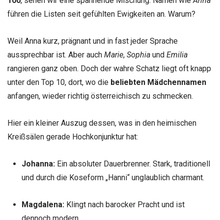
100
, sehen wir eine spannende Mischung. Namen wie
Anna
führen die Listen seit gefühlten Ewigkeiten an. Warum?
Weil Anna kurz, prägnant und in fast jeder Sprache
aussprechbar ist. Aber auch
Marie
,
Sophia
und
Emilia
rangieren ganz oben. Doch der wahre Schatz liegt oft knapp
unter den Top 10, dort, wo die
beliebten Mädchennamen
anfangen, wieder richtig österreichisch zu schmecken.
Hier ein kleiner Auszug dessen, was in den heimischen
Kreißsälen gerade Hochkonjunktur hat:
Johanna:
Ein absoluter Dauerbrenner. Stark, traditionell
und durch die Koseform „Hanni“ unglaublich charmant.
Magdalena:
Klingt nach barocker Pracht und ist
dennoch modern.