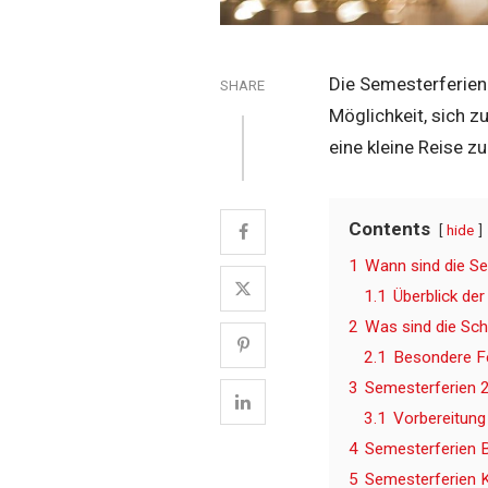
Die Semesterferien 
SHARE
Möglichkeit, sich z
eine kleine Reise z
Contents
hide
1
Wann sind die S
1.1
Überblick de
2
Was sind die Sch
2.1
Besondere Fer
3
Semesterferien 
3.1
Vorbereitung
4
Semesterferien B
5
Semesterferien 