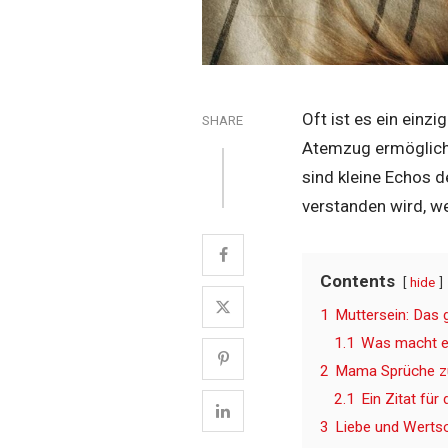
Oft ist es ein einz
SHARE
Atemzug ermöglic
sind kleine Echos d
verstanden wird, w
Contents
hide
1
Muttersein: Das 
1.1
Was macht e
2
Mama Sprüche zu
2.1
Ein Zitat für 
3
Liebe und Wertsc