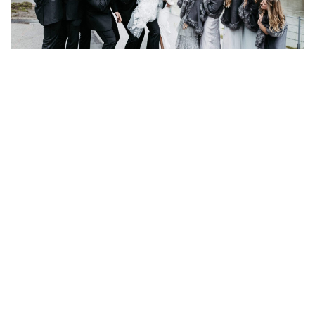
Seine Bilder erzählen leise, ehrliche Geschichten jenseits
von Inszenierung und Perfektion. Im Interview spricht der
Fotograf und Filmemacher Sébastien Ouvrard über seinen
erzählerischen Zugang zu Fotografie und Film, geprägt von
kultureller Vielfalt und feinem Beobachten. Er erklärt, warum
Hochzeiten für ihn kein klassisches Auftragsformat sind,
sondern emotionale Ausnahmezustände voller Nähe und
Vertrauen.
Contents
hide