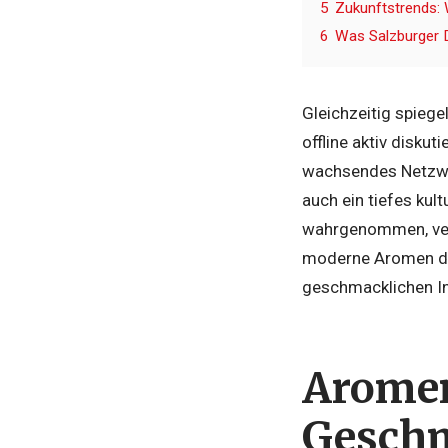
5
Zukunftstrends: 
6
Was Salzburger D
Gleichzeitig spiege
offline aktiv diskut
wachsendes Netzwer
auch ein tiefes ku
wahrgenommen, verg
moderne Aromen di
geschmacklichen In
Aromen
Geschm