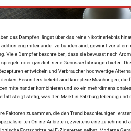
ben das Dampfen längst über das reine Nikotinerlebnis hina
radition eng miteinander verbunden sind, gewinnt vor allem
ng. Viele Dampfer beschreiben, dass sie bewusst nach Arom
piegeln oder gänzlich neue Genusserfahrungen bieten. Die
 Rezepturen entwickeln und Verbraucher hochwertige Alterna
decken. Besonders beliebt sind komplexe Mischungen, die f
cen miteinander kombinieren und so ein mehrdimensionale
elfalt steigt stetig, was den Markt in Salzburg lebendig und
re Faktoren zusammen, die den Trend beschleunigen: erste
spezialisierten Online-Anbietern, zweitens eine zunehmen
logische Fortschritte bei E-Zigaretten selbst. Moderne Gerä