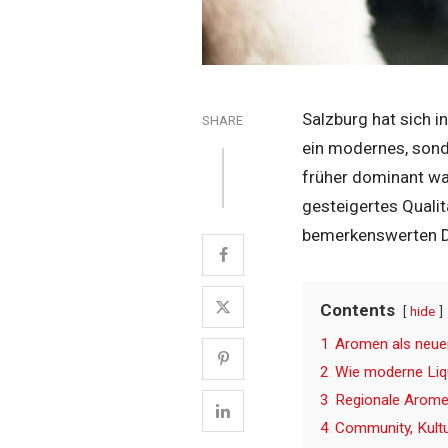
Salzburg hat sich 
SHARE
ein modernes, sond
früher dominant wa
gesteigertes Quali
bemerkenswerten Dy
Contents
hide
1
Aromen als neue
2
Wie moderne Liq
3
Regionale Aromen
4
Community, Kultu