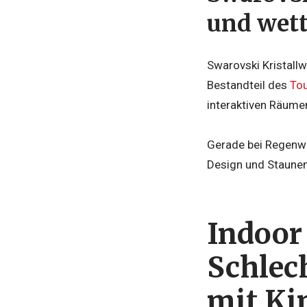
und wet
Swarovski Kristallw
Bestandteil des
Tou
interaktiven Räume
Gerade bei Regenwet
Design und Staunen
Indoor 
Schlec
mit Ki