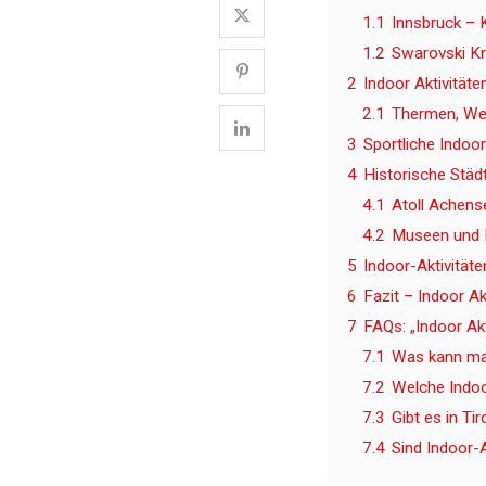
1.1
Innsbruck – 
1.2
Swarovski Kr
2
Indoor Aktivität
2.1
Thermen, Wel
3
Sportliche Indoor
4
Historische Städ
4.1
Atoll Achens
4.2
Museen und K
5
Indoor-Aktivität
6
Fazit – Indoor Akt
7
FAQs: „Indoor Akt
7.1
Was kann man
7.2
Welche Indoor
7.3
Gibt es in Ti
7.4
Sind Indoor-A