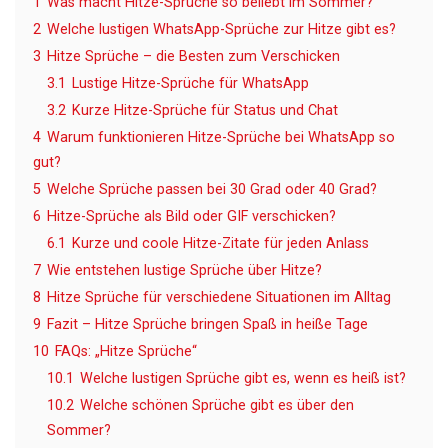
1
Was macht Hitze-Sprüche so beliebt im Sommer?
2
Welche lustigen WhatsApp-Sprüche zur Hitze gibt es?
3
Hitze Sprüche – die Besten zum Verschicken
3.1
Lustige Hitze-Sprüche für WhatsApp
3.2
Kurze Hitze-Sprüche für Status und Chat
4
Warum funktionieren Hitze-Sprüche bei WhatsApp so
gut?
5
Welche Sprüche passen bei 30 Grad oder 40 Grad?
6
Hitze-Sprüche als Bild oder GIF verschicken?
6.1
Kurze und coole Hitze-Zitate für jeden Anlass
7
Wie entstehen lustige Sprüche über Hitze?
8
Hitze Sprüche für verschiedene Situationen im Alltag
9
Fazit – Hitze Sprüche bringen Spaß in heiße Tage
10
FAQs: „Hitze Sprüche“
10.1
Welche lustigen Sprüche gibt es, wenn es heiß ist?
10.2
Welche schönen Sprüche gibt es über den
Sommer?