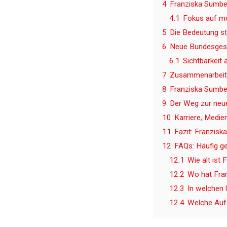
4
Franziska Sumber
4.1
Fokus auf mo
5
Die Bedeutung s
6
Neue Bundesgesch
6.1
Sichtbarkeit 
7
Zusammenarbeit m
8
Franziska Sumbe
9
Der Weg zur neu
10
Karriere, Medi
11
Fazit: Franzis
12
FAQs: Häufig g
12.1
Wie alt ist
12.2
Wo hat Fra
12.3
In welchen 
12.4
Welche Auf