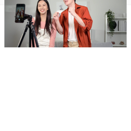
Wer online sichtbar sein möchte, kommt an TikTok nicht
mehr vorbei. Die Plattform boomt und bietet enorme
Reichweite für Marken, Influencer und Startups. Doch der
Aufbau eines neuen Profils braucht Geduld, Kreativität und
viel Zeit.
Contents
hide