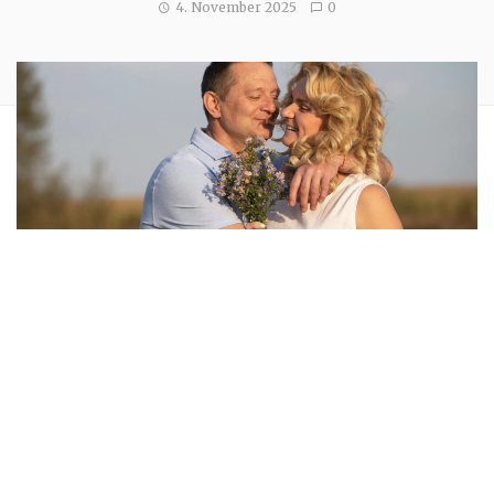
4. November 2025
0
Die Silberhochzeit ist ein bedeutender Meilenstein, den nur
wenige Paare erreichen. 25 Jahre voller Liebe,
gemeinsamer Erlebnisse und unerschütterlicher
Partnerschaft verdienen besondere Anerkennung. Sprüche
zur Silberhochzeit geben diesem Tag eine festliche Note.