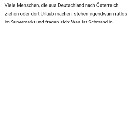
Viele Menschen, die aus Deutschland nach Österreich
ziehen oder dort Urlaub machen, stehen irgendwann ratlos
im Supermarkt und fragen sich: Was ist Schmand in
Österreich?
Contents
hide
1
Was ist Schmand in Österreich und warum kennt man
ihn dort kaum?
2
Schmand und Sauerrahm: Der wichtigste Unterschied
3
Warum gibt es in Österreich keinen Schmand?
4
Crème fraîche als mögliche Alternative
5
Was ist Schmand in Österreich: Der Fettgehalt als
Qualitätsmerkmal
6
Herstellung und Eigenschaften von Schmand
7
Verwendung beim Backen: Der beliebte Schmandkuchen
8
Die beste Alternative zu Schmand