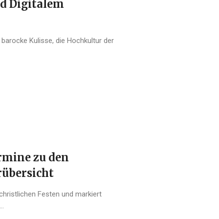
d Digitalem
 barocke Kulisse, die Hochkultur der
ermine zu den
rübersicht
christlichen Festen und markiert
..