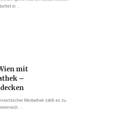
ttet in ...
Wien mit
athek –
tdecken
reichischer Mediathek zählt es zu
erreich. ...