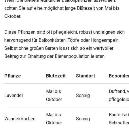
Wenn Sie bienenfreundliche Balkonpflanzen auswählen,
achten Sie auf eine möglichst lange Blütezeit von Mai bis
Oktober.
Diese Pflanzen sind oft pflegeleicht, robust und eignen sich
hervorragend für Balkonkästen, Töpfe oder Hängeampeln.
Selbst ohne großen Garten lässt sich so ein wertvoller
Beitrag zur Erhaltung der Bienenpopulation leisten.
Pflanze
Blütezeit
Standort
Besonder
Mai bis
Duftend, v
Lavendel
Sonnig
Oktober
pflegeleic
Mai bis
Bunte Far
Wandelröschen
Sonnig
Oktober
Schmetter