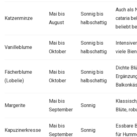
Auch als 
Mai bis
Sonnig bis
Katzenminze
cataria be
August
halbschattig
beliebt b
Mai bis
Sonnig bis
Intensiver
Vanilleblume
Oktober
halbschattig
viele Bie
Dichte Blü
Fächerblume
Mai bis
Sonnig bis
Ergänzung
(Lobelie)
Oktober
halbschattig
Balkonkä
Mai bis
Klassisch,
Margerite
Sonnig
September
Blüte, rob
Mai bis
Essbare Bl
Kapuzinerkresse
Sonnig
September
für Humm