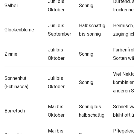
Juni bis
Duftend, s
Salbei
Sonnig
Oktober
trockenhei
Juni bis
Halbschattig
Heimisch,
Glockenblume
September
bis sonnig
zugänglic
Juli bis
Farbenfroh
Zinnie
Sonnig
Oktober
Sorten wä
Viel Nekta
Sonnenhut
Juli bis
Sonnig
kombinier
(Echinacea)
Oktober
anderen S
Mai bis
Sonnig bis
Schnell w
Borretsch
Oktober
halbschattig
blüht oft
Mai bis
Pflegeleic