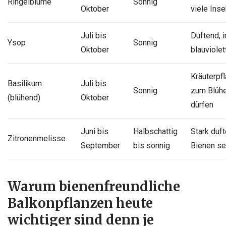
Ringelblume
Sonnig
Oktober
viele Inse
Juli bis
Duftend, i
Ysop
Sonnig
Oktober
blauviolet
Kräuterpfl
Basilikum
Juli bis
Sonnig
zum Blüh
(blühend)
Oktober
dürfen
Juni bis
Halbschattig
Stark duft
Zitronenmelisse
September
bis sonnig
Bienen se
Warum bienenfreundliche
Balkonpflanzen heute
wichtiger sind denn je