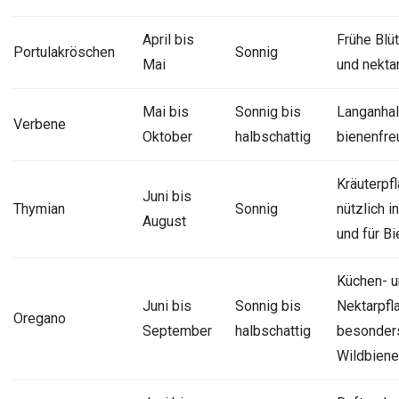
April bis
Frühe Blüt
Portulakröschen
Sonnig
Mai
und nekta
Mai bis
Sonnig bis
Langanhal
Verbene
Oktober
halbschattig
bienenfre
Kräuterpfl
Juni bis
Thymian
Sonnig
nützlich i
August
und für B
Küchen- 
Juni bis
Sonnig bis
Nektarpfl
Oregano
September
halbschattig
besonders
Wildbiene