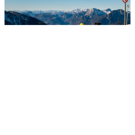
Der Winterurlaub beschränkt sich heute nicht mehr nur auf
Skifahren. Die Winterzeit bietet auch für den Tourismus
viele Möglichkeiten. Touristen, die sich für Reisen in die
Länder Nordeuropas und Mitteleuropas in der kalten
Jahreszeit entscheiden, achten auf Wetterstabilität,
Verkehrsanbindung, Infrastruktur und kulturelle
Besonderheiten der Region. Diese Kriterien bestimmen, wie