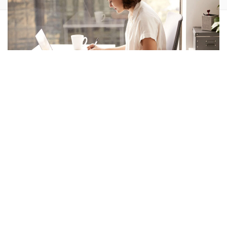
Die Zusammenarbeit mit einem Ghostwriter in Österreich
ist ein zunehmend diskutiertes Thema im akademischen
Kontext. Studierende und Forschende stehen vor der
Herausforderung, komplexe wissenschaftliche
Anforderungen mit begrenzten zeitlichen Ressourcen zu
vereinbaren. Dabei entscheidet nicht allein die fachliche
Kompetenz eines Autors über das Ergebnis – sondern
ebenso die strukturelle Transparenz, die methodische Tiefe